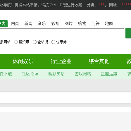
航！觉得本站不错，请按 Ctrl + D 键进行收藏！ 分类：
177
； 网址：
3255
站内
网页
新闻
音乐
影视
图片
购物
问答
地图
搜网站
搜资讯
全站搜
优惠券
休闲娱乐
行业企业
综合其他
件下载
社区论坛
幽默笑话
游戏网站
星座运势