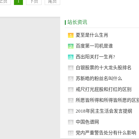
上页
1
下页
尾页
站长资讯
1
夏至是什么生肖
2
百度第一司机是谁
3
西出阳关打一生肖?
4
白银股票的十大龙头股排名
5
苏新皓的粉丝名叫什么
6
戒尺打光屁股和打红的区别
7
所愿皆所得和所得皆所愿的区
8
2018年民主生活会发言提纲
9
中国色谱网
10
党内严重警告处分有什么影响