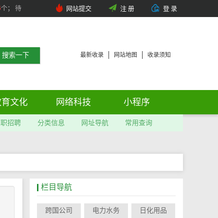
6
个； 待
网站提交
注 册
登 录
最新收录
网站地图
收录须知
教育文化
网络科技
小程序
求职招聘
分类信息
网址导航
常用查询
栏目导航
跨国公司
电力水务
日化用品