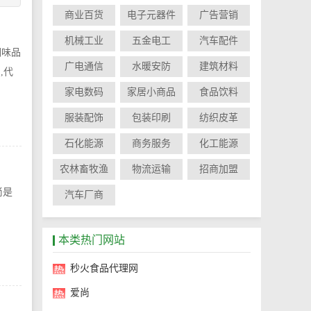
商业百货
电子元器件
广告营销
机械工业
五金电工
汽车配件
调味品
广电通信
水暖安防
建筑材料
,代
家电数码
家居小商品
食品饮料
服装配饰
包装印刷
纺织皮革
石化能源
商务服务
化工能源
农林畜牧渔
物流运输
招商加盟
尚是
汽车厂商
本类热门网站
秒火食品代理网
爱尚