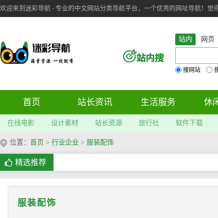
欢迎来到迷彩导航 - 专业的中文网站分类导航平台，一个优秀的网址导航！觉得本站不
审：
6
个； 文章：
283
篇；
站内
网页
搜网站
首页
站长资讯
生活服务
休
在线电影
设计素材
站长资源
旅行社
软件下载
位置：
首页
>
行业企业
>
服装配饰
精选推荐
服装配饰