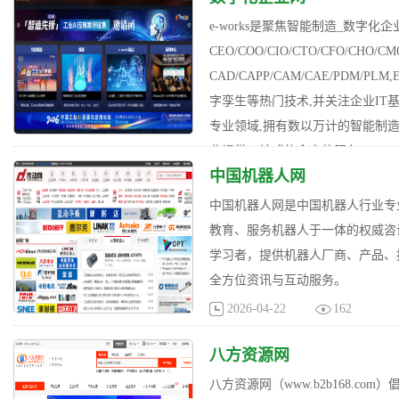
e-works是聚焦智能制造_数字
CEO/COO/CIO/CTO/CFO/C
CAD/CAPP/CAM/CAE/PDM/
字孪生等热门技术,并关注企业I
专业领域,拥有数以万计的智能制
业提供一站式的全方位服务。
中国机器人网
2026-04-24
140
中国机器人网是中国机器人行业专
教育、服务机器人于一体的权威咨
学习者，提供机器人厂商、产品、
全方位资讯与互动服务。
2026-04-22
162
八方资源网
八方资源网（www.b2b168.c