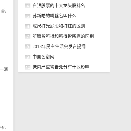
4
白银股票的十大龙头股排名
百度
5
苏新皓的粉丝名叫什么
6
戒尺打光屁股和打红的区别
7
所愿皆所得和所得皆所愿的区别
8
2018年民主生活会发言提纲
9
中国色谱网
10
党内严重警告处分有什么影响
一消
学科