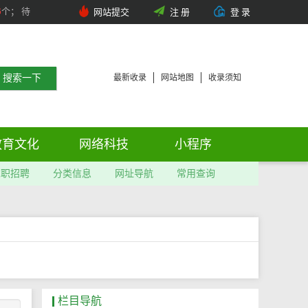
6
个； 待
网站提交
注 册
登 录
最新收录
网站地图
收录须知
教育文化
网络科技
小程序
求职招聘
分类信息
网址导航
常用查询
栏目导航