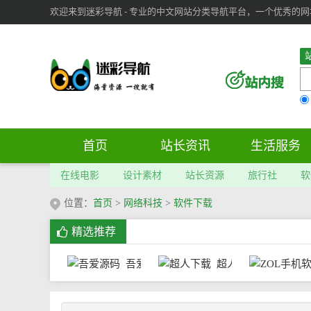
欢迎来到迷彩导航 - 专业的中文网站分类导航平台，一个优秀的网址导
审：
6
个； 文章：
283
篇；
首页
站长资讯
生活服务
在线电影
设计素材
站长资源
旅行社
软
位置：
首页
>
网络科技
>
软件下载
精选推荐
吾爱源码
超人下载