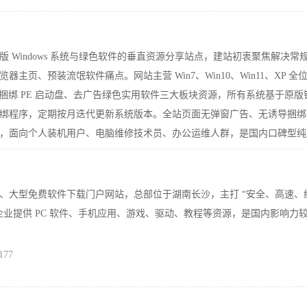
 Windows 系统与绿色软件的垂直资源分享站点，建站初衷聚焦解决常
主页、预装流氓软件痛点。网站主营 Win7、Win10、Win11、XP 全
自制无捆绑 PE 启动盘、去广告绿色实用软件三大板块资源，所有系统基于原版
绑程序，定期按月迭代更新系统版本。全站页面无弹窗广告、无诱导捆绑
，面向个人装机用户、电脑维修技术员、办公运维人群，是国内口碑型纯
171
老牌、大型免费软件下载门户网站，总部位于湖南长沙，主打 “安全、高速、
企业提供 PC 软件、手机应用、游戏、驱动、教程等资源，是国内影响力
177