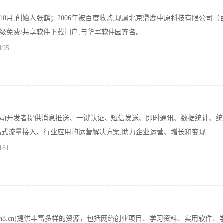
年10月,创始人张鹤；2006年被百度收购,现属北京鼎鹿中原科技有限公司（
级免费/共享软件下载门户,与华军软件园齐名。
195
动开发者提供消息推送、一键认证、短信发送、即时通讯、数据统计、统
站式流量接入、行业应用的运营解决方案,助力企业运营、增长和变现.
161
dian8.cn)提供丰富多样的资源，包括网络创业项目、学习资料、实用软件、