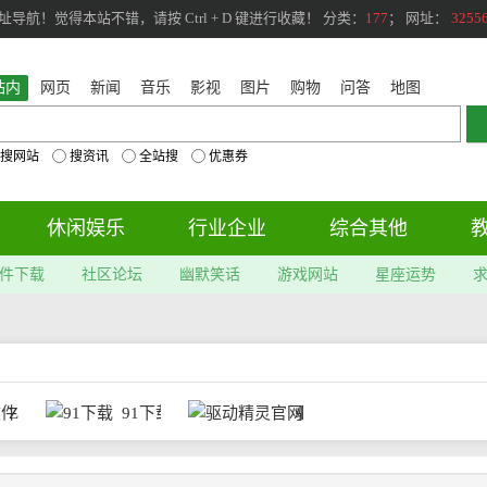
航！觉得本站不错，请按 Ctrl + D 键进行收藏！ 分类：
177
； 网址：
3255
站内
网页
新闻
音乐
影视
图片
购物
问答
地图
搜网站
搜资讯
全站搜
优惠券
休闲娱乐
行业企业
综合其他
件下载
社区论坛
幽默笑话
游戏网站
星座运势
ZOL手机软件
91下载
驱动精灵官网