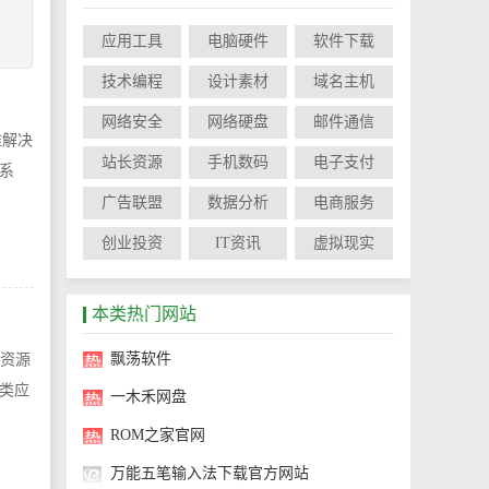
应用工具
电脑硬件
软件下载
技术编程
设计素材
域名主机
网络安全
网络硬盘
邮件通信
维解决
站长资源
手机数码
电子支付
析系
广告联盟
数据分析
电商服务
创业投资
IT资讯
虚拟现实
本类热门网站
飘荡软件
等资源
类应
一木禾网盘
ROM之家官网
万能五笔输入法下载官方网站