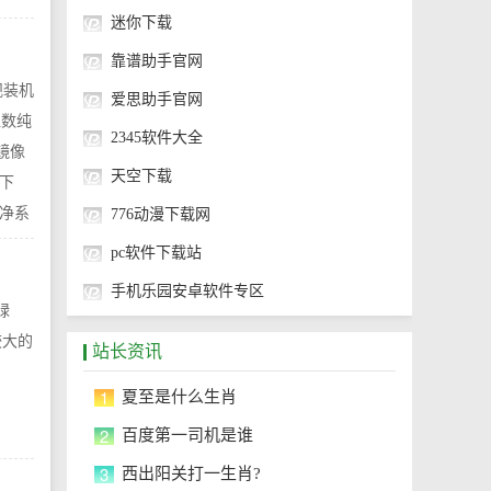
迷你下载
靠谱助手官网
规装机
爱思助手官网
位数纯
2345软件大全
镜像
天空下载
下
净系
776动漫下载网
pc软件下载站
手机乐园安卓软件专区
绿
较大的
站长资讯
1
夏至是什么生肖
2
百度第一司机是谁
3
西出阳关打一生肖?