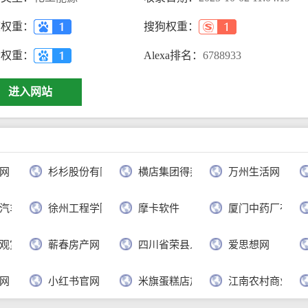
度权重：
搜狗权重：
动权重：
Alexa排名：
6788933
进入网站
网
杉杉股份有限公司
横店集团得邦工程塑料有限公司
万州生活网
汽车有限公司
徐州工程学院
摩卡软件
厦门中药厂有限
观赏网
蕲春房产网
四川省荣县人民政府
爱思想网
网
小红书官网
米旗蛋糕店加盟官网
江南农村商业银