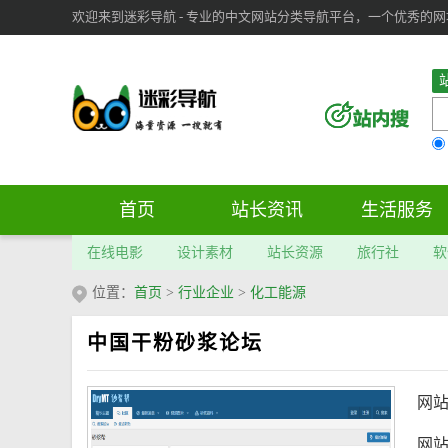
欢迎来到迷彩导航 - 专业的中文网站分类导航平台，一个优秀的网址导
审：
6
个； 文章：
283
篇；
首页
站长资讯
生活服务
在线电影
设计素材
站长资源
旅行社
软
位置：
首页
>
行业企业
>
化工能源
中国干粉砂浆论坛
网
网