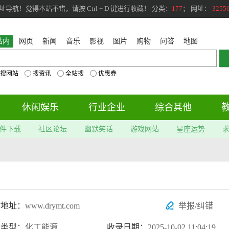
航！觉得本站不错，请按 Ctrl + D 键进行收藏！ 分类：
177
； 网址：
3255
站内
网页
新闻
音乐
影视
图片
购物
问答
地图
搜网站
搜资讯
全站搜
优惠券
休闲娱乐
行业企业
综合其他
件下载
社区论坛
幽默笑话
游戏网站
星座运势
站地址：
www.drymt.com
举报/纠错
站类型：
化工能源
收录日期：
2025-10-02 11:04:19