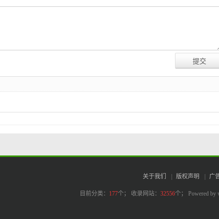
关于我们
|
版权声明
|
广
目前分类：
177
个； 收录网站：
32556
个；
Powered by 