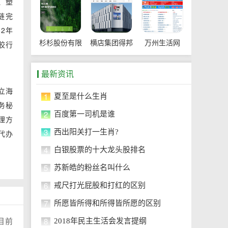
、塑
链完
2年
胶行
杉杉股份有限
横店集团得邦
万州生活网
公司
工程塑料有限
最新资讯
公司
立海
1
夏至是什么生肖
务秘
2
百度第一司机是谁
理方
3
西出阳关打一生肖?
代办
4
白银股票的十大龙头股排名
5
苏新皓的粉丝名叫什么
6
戒尺打光屁股和打红的区别
7
所愿皆所得和所得皆所愿的区别
8
2018年民主生活会发言提纲
目前