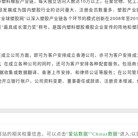
塑料橡胶产业链，每天独立访问人数达10万以上，在聚合物、化工
已经发展成为国内塑胶行业的访问量大、注册会员数量多、塑胶产业
全球塑胶网”以深入塑胶产业链各个环节的模式创新在2008年至201
获“最具成长潜力奖”称号，是国内塑料塑胶橡胶企业宣传的阵地和塑
立公司方面，即可为客户安排成立香港公司，亦可为客户安排成
；在成立各种公司的同时，还可为客户安排各种配套服务。包括商
据收集或数据翻译、香港上市安排、和律师公证等服务；在公司管
助开立银行账户、公司资料变更、董事委任或辞退、注册资本增减、
该站的相关权重信息，可以点击"
爱站数据
""
Chinaz数据
"进入;以