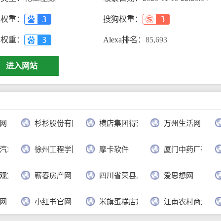
度权重：
搜狗权重：
动权重：
Alexa排名：
85,693
进入网站
网
杉杉股份有限公司
横店集团得邦工程塑料有限公司
万州生活网
汽车有限公司
徐州工程学院
摩卡软件
厦门中药厂有限
观赏网
蕲春房产网
四川省荣县人民政府
爱思想网
网
小红书官网
米旗蛋糕店加盟官网
江南农村商业银