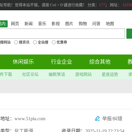
航！觉得本站不错，请按 Ctrl + D 键进行收藏！ 分类：
177
； 网址：
3255
站内
网页
新闻
音乐
影视
图片
购物
问答
地图
搜网站
搜资讯
全站搜
优惠券
休闲娱乐
行业企业
综合其他
件下载
社区论坛
幽默笑话
游戏网站
星座运势
站地址：
www.51pla.com
举报/纠错
站类型：
化工能源
收录日期：
2025-11-19 22:23:54