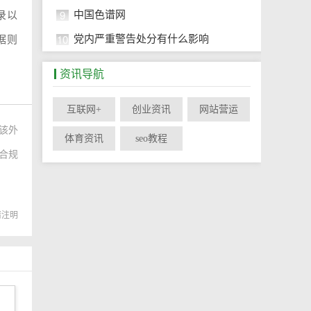
9
中国色谱网
录以
10
党内严重警告处分有什么影响
据则
资讯导航
互联网+
创业资讯
网站营运
该外
体育资讯
seo教程
于合规
。
转载请注明