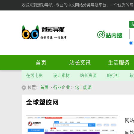
欢迎来到迷彩导航 - 专业的中文网站分类导航平台，一个优秀的网址导
审：
6
个； 文章：
283
篇；
首页
站长资讯
生活服务
在线电影
设计素材
站长资源
旅行社
软
位置：
首页
>
行业企业
>
化工能源
全球塑胶网
网
网