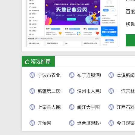
百
移
精选推荐
宁波市农业局
布丁连锁酒店官网
本溪新闻
新疆第二医学院
温州市人民政府
一汽吉林
上栗县人民政府
闽江大学图书馆
江西石料
开淘网
烟台旅游政务网
今日观察