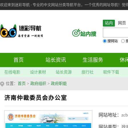
欢迎来到迷彩导航 - 专业的中文网站分类导航平台，一个优秀的网址导航！觉得本站不
审：
6
个； 文章：
283
篇；
站内
网页
搜网站
首页
站长资讯
生活服务
休
在线电影
设计素材
站长资源
旅行社
软件下载
位置：
首页
>
政府组织
>
政府职能
济南仲裁委员会办公室
网站地址：
zcb
网站类型：
政