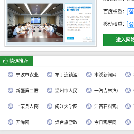
百度权重：
移动权重：
进入网
精选推荐
宁波市农业局
布丁连锁酒店官网
本溪新闻网
新疆第二医学院
温州市人民政府
一汽吉林汽车有限
上栗县人民政府
闽江大学图书馆
江西石料观赏网
开淘网
烟台旅游政务网
今日观察网