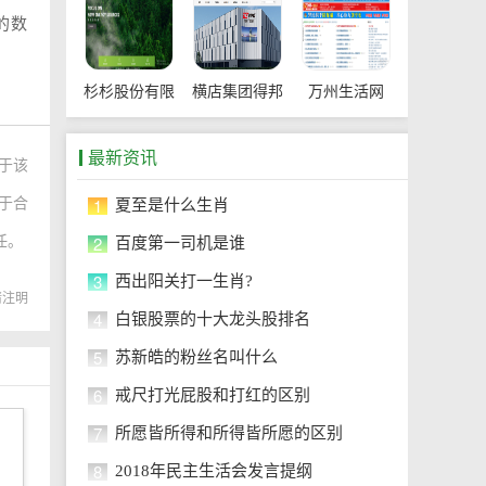
的数
杉杉股份有限
横店集团得邦
万州生活网
公司
工程塑料有限
最新资讯
于该
公司
1
属于合
夏至是什么生肖
2
任。
百度第一司机是谁
3
西出阳关打一生肖?
转载请注明
4
白银股票的十大龙头股排名
5
苏新皓的粉丝名叫什么
6
戒尺打光屁股和打红的区别
7
所愿皆所得和所得皆所愿的区别
8
2018年民主生活会发言提纲