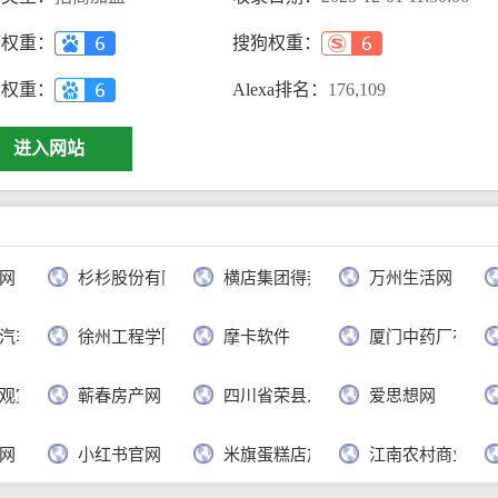
度权重：
搜狗权重：
动权重：
Alexa排名：
176,109
进入网站
网
杉杉股份有限公司
横店集团得邦工程塑料有限公司
万州生活网
汽车有限公司
徐州工程学院
摩卡软件
厦门中药厂有限
观赏网
蕲春房产网
四川省荣县人民政府
爱思想网
网
小红书官网
米旗蛋糕店加盟官网
江南农村商业银