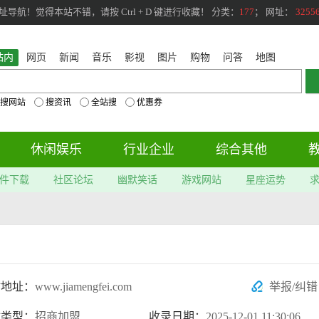
航！觉得本站不错，请按 Ctrl + D 键进行收藏！ 分类：
177
； 网址：
3255
站内
网页
新闻
音乐
影视
图片
购物
问答
地图
搜网站
搜资讯
全站搜
优惠券
休闲娱乐
行业企业
综合其他
件下载
社区论坛
幽默笑话
游戏网站
星座运势
站地址：
www.jiamengfei.com
举报/纠错
站类型：
招商加盟
收录日期：
2025-12-01 11:30:06