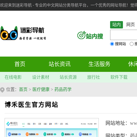
欢迎来到迷彩导航 - 专业的中文网站分类导航平台，一个优秀的网址导航！觉得本站不
审：
6
个； 文章：
283
篇；
站内
网页
搜网站
首页
站长资讯
生活服务
休
在线电影
设计素材
站长资源
旅行社
软件下载
位置：
首页
>
医疗健康
>
药品药学
博禾医生官方网站
网站地址：
ww
网站类型：
药