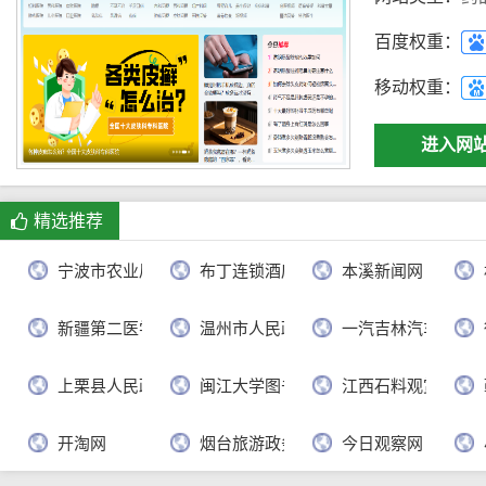
百度权重：
移动权重：
进入网
精选推荐
宁波市农业局
布丁连锁酒店官网
本溪新闻网
新疆第二医学院
温州市人民政府
一汽吉林汽车有限
上栗县人民政府
闽江大学图书馆
江西石料观赏网
开淘网
烟台旅游政务网
今日观察网