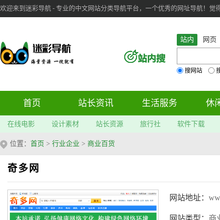
欢迎来到迷彩导航 - 专业的中文网站分类导航平台，一个优秀的网址导航！觉得本站不
审：
6
个； 文章：
283
篇；
站内
网页
搜网站
首页
站长资讯
生活服务
休
在线电影
设计素材
站长资源
旅行社
软件下载
位置：
首页
>
行业企业
>
商业百货
奇多网
网站地址：
ww
网站类型：
商