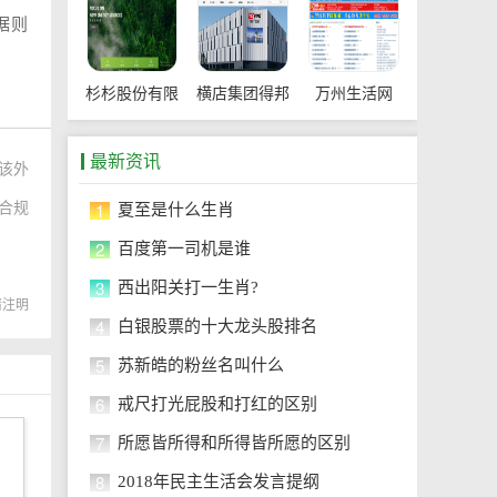
据则
杉杉股份有限
横店集团得邦
万州生活网
公司
工程塑料有限
最新资讯
该外
公司
1
于合规
夏至是什么生肖
2
。
百度第一司机是谁
3
西出阳关打一生肖?
转载请注明
4
白银股票的十大龙头股排名
5
苏新皓的粉丝名叫什么
6
戒尺打光屁股和打红的区别
7
所愿皆所得和所得皆所愿的区别
8
2018年民主生活会发言提纲