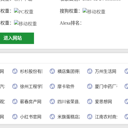
度权重：
搜狗权重：
动权重：
Alexa排名：
进入网站
网
杉杉股份有限公司
横店集团得邦工程塑料有限公司
万州生活网
汽车有限公司
徐州工程学院
摩卡软件
厦门中药厂有限
观赏网
蕲春房产网
四川省荣县人民政府
爱思想网
网
小红书官网
米旗蛋糕店加盟官网
江南农村商业银