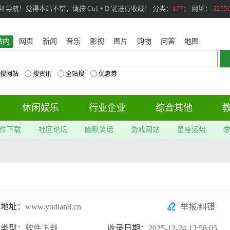
航！觉得本站不错，请按 Ctrl + D 键进行收藏！ 分类：
177
； 网址：
3255
站内
网页
新闻
音乐
影视
图片
购物
问答
地图
搜网站
搜资讯
全站搜
优惠券
休闲娱乐
行业企业
综合其他
件下载
社区论坛
幽默笑话
游戏网站
星座运势
站地址：
www.yudian8.cn
举报/纠错
站类型：
软件下载
收录日期：
2025-12-24 13:58:05