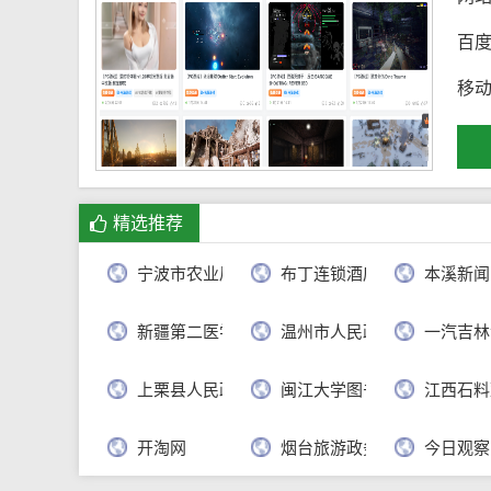
百
移
精选推荐
宁波市农业局
布丁连锁酒店官网
本溪新闻
新疆第二医学院
温州市人民政府
一汽吉林
上栗县人民政府
闽江大学图书馆
江西石料
开淘网
烟台旅游政务网
今日观察