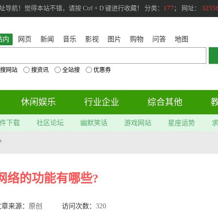
航！觉得本站不错，请按 Ctrl + D 键进行收藏！ 分类：
177
； 网址：
3255
站内
网页
新闻
音乐
影视
图片
购物
问答
地图
搜网站
搜资讯
全站搜
优惠券
休闲娱乐
行业企业
综合其他
件下载
社区论坛
幽默笑话
游戏网站
星座运势
?
网络的功能有哪些?
文章来源：
原创
访问次数：
320