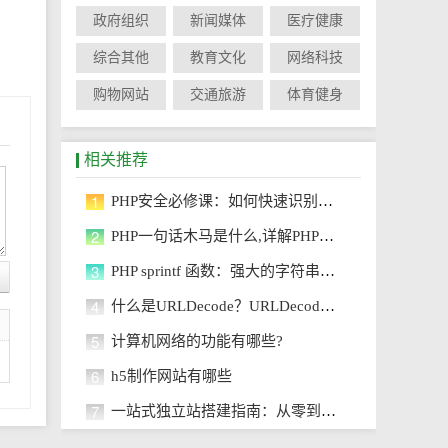
政府组织
新闻媒体
医疗健康
综合其他
教育文化
网络科技
购物网站
交通旅游
体育健身
相关推荐
1
PHP安全必修课：如何快速识别一句话木马攻击？
2
PHP一句话木马是什么,详解PHP一句话木马工具、原理与防护策略
3
PHP sprintf 函数：强大的字符串格式化工具
4
什么是URLDecode？URLDecode使用指南
5
计算机网络的功能有哪些?
6
h5制作网站有哪些
7
一站式独立站搭建指南：从零到上线的核心步骤