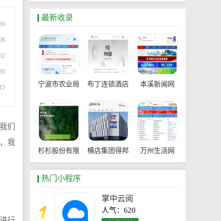
最新收录
30
08
02
20
宁波市农业局
布丁连锁酒店
本溪新闻网
15
官网
我们
，我
杉杉股份有限
横店集团得邦
万州生活网
公司
工程塑料有限
热门小程序
公司
掌中云阅
人气：620
进行