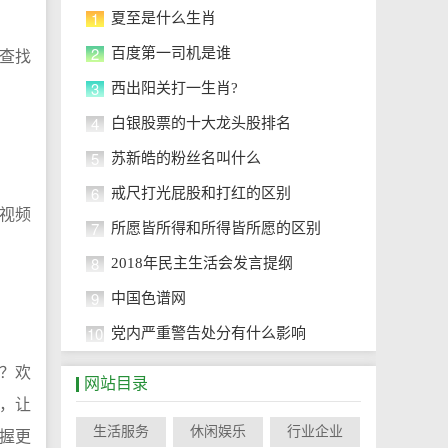
1
夏至是什么生肖
2
百度第一司机是谁
查找
3
西出阳关打一生肖?
4
白银股票的十大龙头股排名
5
苏新皓的粉丝名叫什么
6
戒尺打光屁股和打红的区别
视频
7
所愿皆所得和所得皆所愿的区别
8
2018年民主生活会发言提纲
9
中国色谱网
10
党内严重警告处分有什么影响
？欢
网站目录
，让
生活服务
休闲娱乐
行业企业
握更