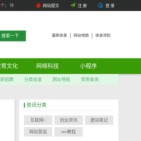
6
个； 待
网站提交
注 册
登 录
最新收录
网站地图
收录须知
教育文化
网络科技
小程序
求职招聘
分类信息
网址导航
常用查询
资讯分类
互联网+
创业资讯
建站笔记
网站营运
seo教程