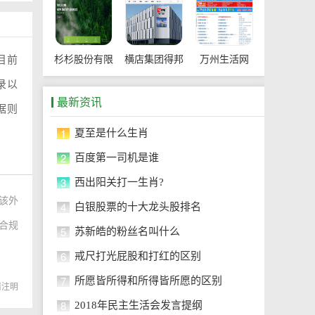
目前
杉杉股份有限
横店集团得邦
万州生活网
录以
公司
工程塑料有限
最新资讯
据则
公司
1
夏至是什么生肖
2
百度第一司机是谁
3
西出阳关打一生肖?
该外
4
白银股票的十大龙头股排名
于合规
5
苏新皓的粉丝名叫什么
。
6
戒尺打光屁股和打红的区别
7
所愿皆所得和所得皆所愿的区别
转载请注明
8
2018年民主生活会发言提纲