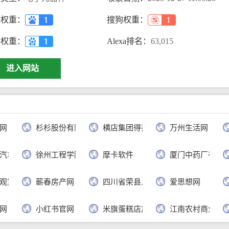
度权重：
搜狗权重：
动权重：
Alexa排名：
63,015
进入网站
网
杉杉股份有限公司
横店集团得邦工程塑料有限公司
万州生活网
汽车有限公司
徐州工程学院
摩卡软件
厦门中药厂有限
观赏网
蕲春房产网
四川省荣县人民政府
爱思想网
网
小红书官网
米旗蛋糕店加盟官网
江南农村商业银