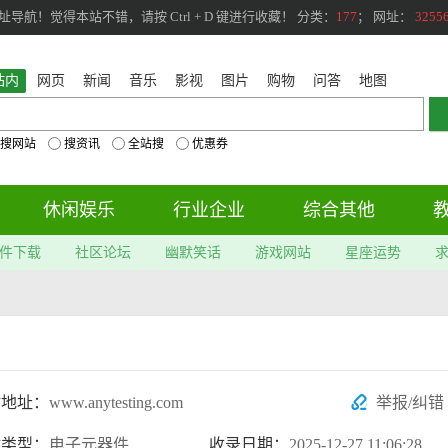
航！觉得本站不错，请按 Ctrl + D 键进行收藏！ 分类：
177
； 网址：
3255
站内
网页
新闻
音乐
影视
图片
购物
问答
地图
搜网站
搜资讯
全站搜
优惠券
休闲娱乐
行业企业
综合其他
件下载
社区论坛
幽默笑话
游戏网站
星座运势
站地址：
www.anytesting.com
举报/纠错
站类型：
电子元器件
收录日期：
2025-12-27 11:06:28