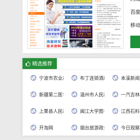
百
移
精选推荐
宁波市农业局
布丁连锁酒店官网
本溪新闻
新疆第二医学院
温州市人民政府
一汽吉林
上栗县人民政府
闽江大学图书馆
江西石料
开淘网
烟台旅游政务网
今日观察