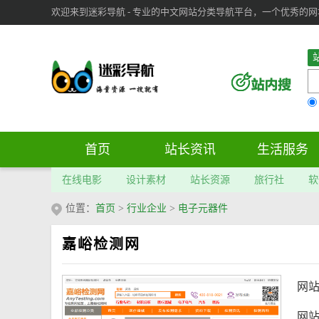
欢迎来到迷彩导航 - 专业的中文网站分类导航平台，一个优秀的网址导
审：
6
个； 文章：
283
篇；
首页
站长资讯
生活服务
在线电影
设计素材
站长资源
旅行社
软
位置：
首页
>
行业企业
>
电子元器件
嘉峪检测网
网
网