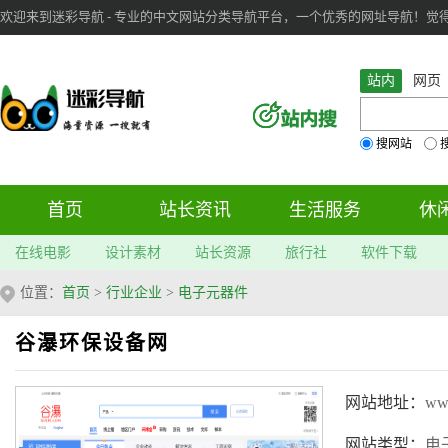
欢迎来到迷彩导航 - 专业的中文网站分类导航平台，一个优秀的网址导航！觉得本站不
审：
6
个； 文章：
283
篇；
站内
网页
搜网站
首页
站长资讯
生活服务
休
在线电影
设计素材
站长资源
旅行社
软件下载
位置：
首页
>
行业企业
>
电子元器件
谷瀑环保设备网
网站地址：
ww
网站类型：
电