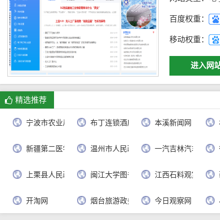
百度权重：
移动权重：
进入网
精选推荐
宁波市农业局
布丁连锁酒店官网
本溪新闻网
新疆第二医学院
温州市人民政府
一汽吉林汽车有限
上栗县人民政府
闽江大学图书馆
江西石料观赏网
开淘网
烟台旅游政务网
今日观察网