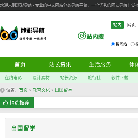
欢迎来到迷彩导航 - 专业的中文网站分类导航平台，一个优秀的网址导航！觉得本站不
审：
6
个； 文章：
283
篇；
站内
网页
搜网站
首页
站长资讯
生活服务
休
在线电影
设计素材
站长资源
旅行社
软件下载
位置：
首页
>
教育文化
>
出国留学
精选推荐
出国留学