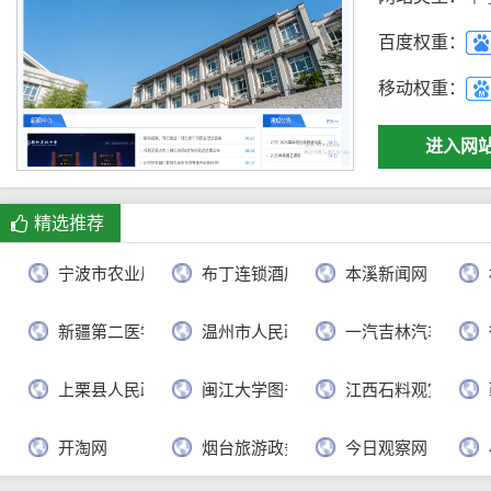
百度权重：
移动权重：
进入网
精选推荐
宁波市农业局
布丁连锁酒店官网
本溪新闻网
新疆第二医学院
温州市人民政府
一汽吉林汽车有限
上栗县人民政府
闽江大学图书馆
江西石料观赏网
开淘网
烟台旅游政务网
今日观察网