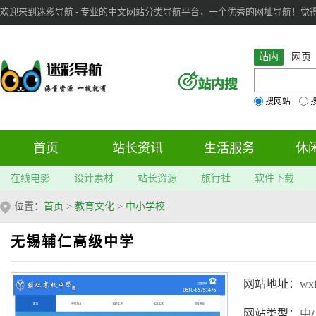
欢迎来到迷彩导航 - 专业的中文网站分类导航平台，一个优秀的网址导航！觉得本站不
审：
6
个； 文章：
283
篇；
站内
网页
搜网站
首页
站长资讯
生活服务
休
在线电影
设计素材
站长资源
旅行社
软件下载
位置：
首页
>
教育文化
>
中小学校
无锡辅仁高级中学
网站地址：
wxf
网站类型：
中