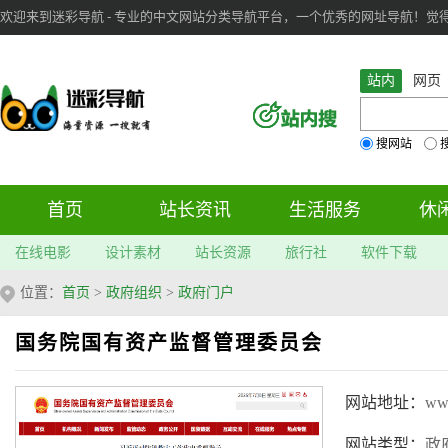
欢迎来到迷彩导航 - 专业的中文网站分类导航平台，一个优秀的网址导航！觉得本站不
审：
6
个； 文章：
283
篇；
站内
网页
搜网站
首页
站长资讯
生活服务
休
在线电影
设计素材
站长资源
旅行社
软件下载
位置：
首页
>
政府组织
>
政府门户
国务院国有资产监督管理委员会
网站地址：
www
网站类型：
政