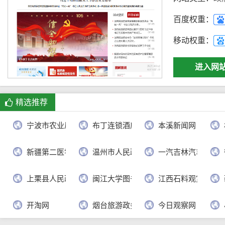
百度权重：
移动权重：
进入网
精选推荐
宁波市农业局
布丁连锁酒店官网
本溪新闻网
新疆第二医学院
温州市人民政府
一汽吉林汽车有限
上栗县人民政府
闽江大学图书馆
江西石料观赏网
开淘网
烟台旅游政务网
今日观察网