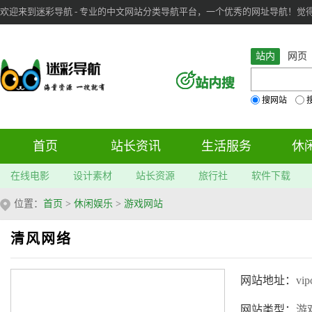
欢迎来到迷彩导航 - 专业的中文网站分类导航平台，一个优秀的网址导航！觉得本站不
审：
6
个； 文章：
283
篇；
站内
网页
搜网站
首页
站长资讯
生活服务
休
在线电影
设计素材
站长资源
旅行社
软件下载
位置：
首页
>
休闲娱乐
>
游戏网站
清风网络
网站地址：
vip
网站类型：
游