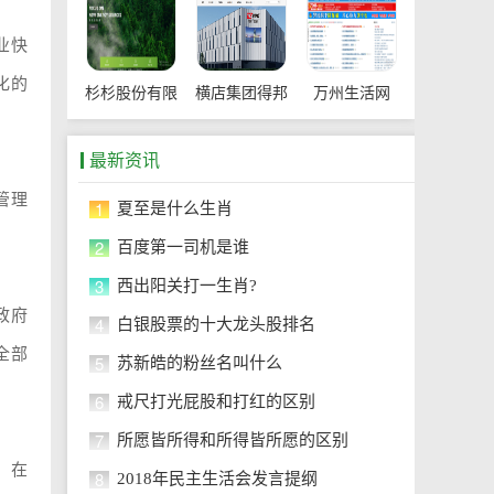
业快
化的
杉杉股份有限
横店集团得邦
万州生活网
公司
工程塑料有限
最新资讯
公司
管理
1
夏至是什么生肖
2
百度第一司机是谁
3
西出阳关打一生肖?
政府
4
白银股票的十大龙头股排名
全部
5
苏新皓的粉丝名叫什么
6
戒尺打光屁股和打红的区别
7
所愿皆所得和所得皆所愿的区别
，在
8
2018年民主生活会发言提纲