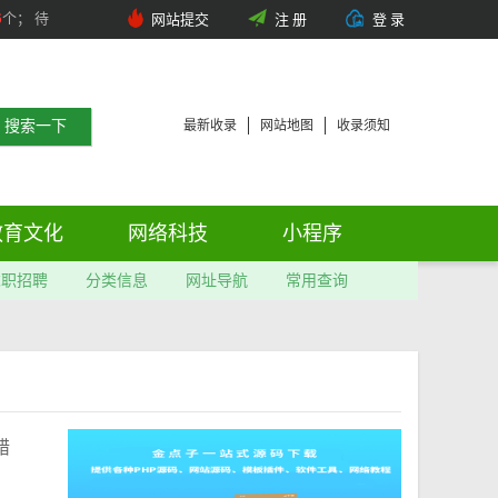
6
个； 待
网站提交
注 册
登 录
最新收录
网站地图
收录须知
教育文化
网络科技
小程序
求职招聘
分类信息
网址导航
常用查询
错