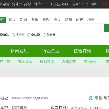
航！觉得本站不错，请按 Ctrl + D 键进行收藏！ 分类：
177
； 网址：
3255
站内
网页
新闻
音乐
影视
图片
购物
问答
地图
搜网站
搜资讯
全站搜
优惠券
休闲娱乐
行业企业
综合其他
件下载
社区论坛
幽默笑话
游戏网站
星座运势
站地址：
www.dongshengit.com
举报/纠
站类型：
银行保险
收录日期：
2025-09-26 11:30:17