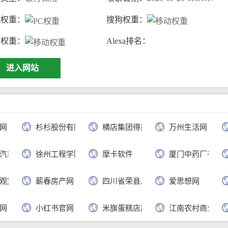
度权重：
搜狗权重：
动权重：
Alexa排名：
进入网站
网
杉杉股份有限公司
横店集团得邦工程塑料有限公司
万州生活网
汽车有限公司
徐州工程学院
摩卡软件
厦门中药厂有限
观赏网
蕲春房产网
四川省荣县人民政府
爱思想网
网
小红书官网
米旗蛋糕店加盟官网
江南农村商业银