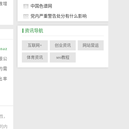
做增
9
中国色谱网
10
党内严重警告处分有什么影响
资讯导航
互联网+
创业资讯
网站营运
inaz
体育资讯
seo教程
限公
的需
出率
性，
上的内