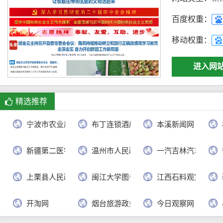
百度权重：
移动权重：
进入网
精选推荐
宁波市农业局
布丁连锁酒店官网
本溪新闻网
新疆第二医学院
温州市人民政府
一汽吉林汽车有限
上栗县人民政府
闽江大学图书馆
江西石料观赏网
开淘网
烟台旅游政务网
今日观察网