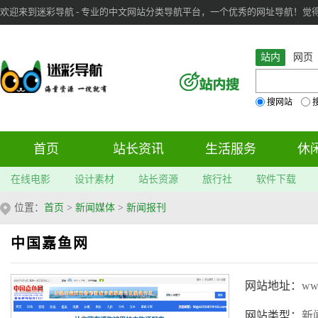
欢迎来到迷彩导航 - 专业的中文网站分类导航平台，一个优秀的网址导航！觉得本站不
审：
6
个； 文章：
283
篇；
站内
网页
搜网站
首页
站长资讯
生活服务
休
在线电影
设计素材
站长资源
旅行社
软件下载
位置：
首页
>
新闻媒体
>
新闻报刊
中国嘉鱼网
网站地址：
www
网站类型：
新