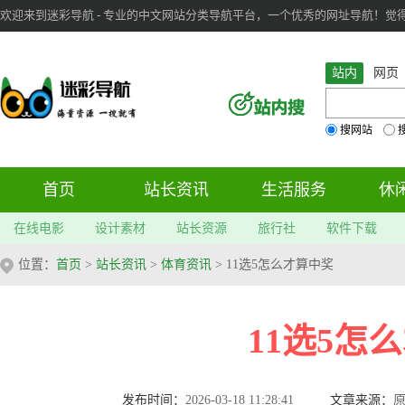
欢迎来到迷彩导航 - 专业的中文网站分类导航平台，一个优秀的网址导航！觉得本站不
审：
6
个； 文章：
283
篇；
站内
网页
搜网站
首页
站长资讯
生活服务
休
在线电影
设计素材
站长资源
旅行社
软件下载
位置：
首页
>
站长资讯
>
体育资讯
> 11选5怎么才算中奖
11选5怎
发布时间：
2026-03-18 11:28:41
文章来源：