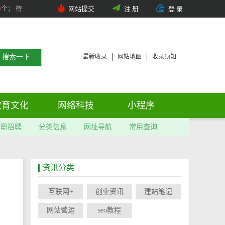
6
个； 待
网站提交
注 册
登 录
最新收录
网站地图
收录须知
教育文化
网络科技
小程序
求职招聘
分类信息
网址导航
常用查询
资讯分类
互联网+
创业资讯
建站笔记
网站营运
seo教程