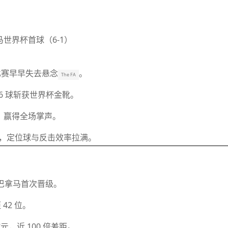
世界杯首球（6-1）
比赛早早失去悬念
。
The FA
 6 球斩获世界杯金靴。
，赢得全场掌声。
4-2，定位球与反击效率拉满。
），巴拿马首次晋级。
42 位。
欧元，近 100 倍差距。