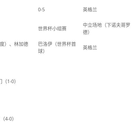
0-5
英格兰
中立场地（下诺夫哥罗
世界杯小组赛
德）
度）、林加德
巴洛伊（世界杯首
英格兰
球）
（1-0）
4-0）