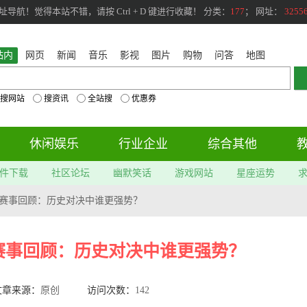
航！觉得本站不错，请按 Ctrl + D 键进行收藏！ 分类：
177
； 网址：
3255
站内
网页
新闻
音乐
影视
图片
购物
问答
地图
搜网站
搜资讯
全站搜
优惠券
休闲娱乐
行业企业
综合其他
件下载
社区论坛
幽默笑话
游戏网站
星座运势
经典赛事回顾：历史对决中谁更强势？
赛事回顾：历史对决中谁更强势？
文章来源：
原创
访问次数：
142