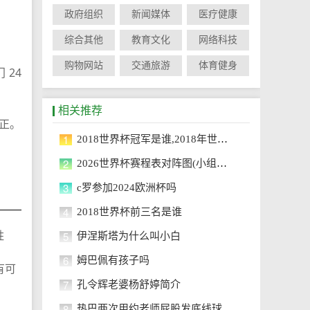
政府组织
新闻媒体
医疗健康
综合其他
教育文化
网络科技
购物网站
交通旅游
体育健身
 24
相关推荐
射正。
1
2018世界杯冠军是谁,2018年世界杯冠军阵容详解
2
2026世界杯赛程表对阵图(小组赛+淘汰赛最新版)
3
c罗参加2024欧洲杯吗
4
2018世界杯前三名是谁
胜
5
伊涅斯塔为什么叫小白
6
姆巴佩有孩子吗
有可
7
孔令辉老婆杨舒婷简介
8
热巴两次用约老师屁股发底线球，这一神操作震惊全场！