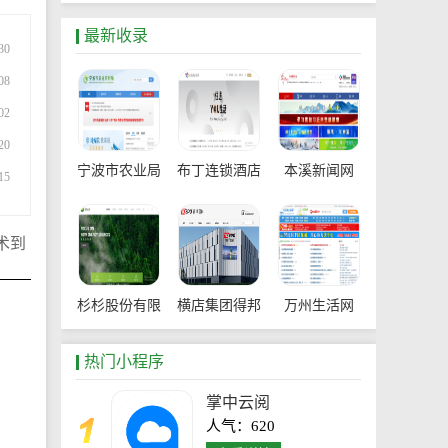
最新收录
30
08
02
20
宁波市农业局
布丁连锁酒店
本溪新闻网
15
官网
术到
杉杉股份有限
横店集团得邦
万州生活网
公司
工程塑料有限
热门小程序
公司
掌中云阅
人气：620