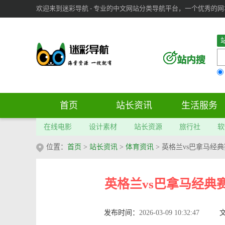
欢迎来到迷彩导航 - 专业的中文网站分类导航平台，一个优秀的网址导
审：
6
个； 文章：
283
篇；
首页
站长资讯
生活服务
在线电影
设计素材
站长资源
旅行社
软
位置：
首页
>
站长资讯
>
体育资讯
> 英格兰vs巴拿马
英格兰vs巴拿马经典
发布时间：
2026-03-09 10:32:47