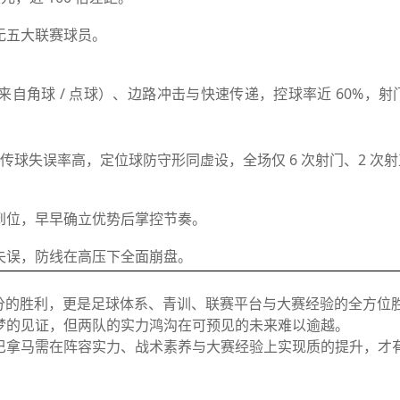
无五大联赛球员。
来自角球 / 点球）、边路冲击与快速传递，控球率近 60%，射门
，传球失误率高，定位球防守形同虚设，全场仅 6 次射门、2 次
到位，早早确立优势后掌控节奏。
失误，防线在高压下全面崩盘。
是比分的胜利，更是足球体系、青训、联赛平台与大赛经验的全方位
梦的见证，但两队的实力鸿沟在可预见的未来难以逾越。
巴拿马需在阵容实力、战术素养与大赛经验上实现质的提升，才