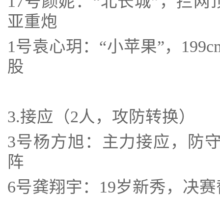
17号颜妮：“北长城”，拦
亚重炮
1号袁心玥：“小苹果”，19
股
3.接应（2人，攻防转换）
3号杨方旭：主力接应，防
阵
6号龚翔宇：19岁新秀，决