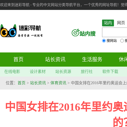
欢迎来到迷彩导航 - 专业的中文网站分类导航平台，一个优秀的网址导航！觉得本站不
审：
6
个； 文章：
283
篇；
站内
网页
搜网站
首页
站长资讯
生活服务
休
在线电影
设计素材
站长资源
旅行社
软件下载
位置：
首页
>
站长资讯
>
体育资讯
> 中国女排在2016年里约奥运会
中国女排在2016年里约
的