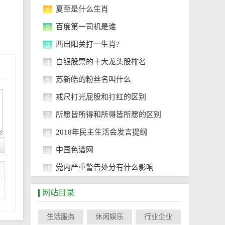
1
夏至是什么生肖
2
百度第一司机是谁
3
西出阳关打一生肖?
4
白银股票的十大龙头股排名
5
苏新皓的粉丝名叫什么
6
戒尺打光屁股和打红的区别
7
所愿皆所得和所得皆所愿的区别
8
2018年民主生活会发言提纲
9
中国色谱网
10
党内严重警告处分有什么影响
网站目录
生活服务
休闲娱乐
行业企业