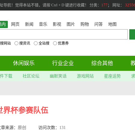
航！觉得本站不错，请按 Ctrl + D 键进行收藏！ 分类：
177
； 网址：
3255
站内
网页
新闻
音乐
影视
图片
购物
问答
地图
搜网站
搜资讯
全站搜
优惠券
休闲娱乐
行业企业
综合其他
件下载
社区论坛
幽默笑话
游戏网站
星座运势
8世界杯参赛队伍
文章来源：
原创
访问次数：
131