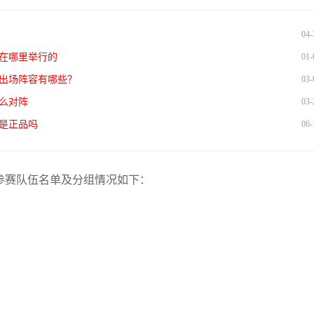
04-
在哪里举行的
01-
队出场阵容有哪些？
03-
么对阵
03-
是正品吗
06-
，参赛队伍名单及分组情况如下：