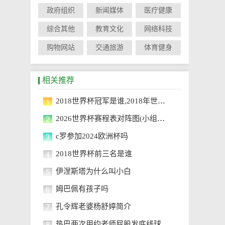
政府组织
新闻媒体
医疗健康
综合其他
教育文化
网络科技
购物网站
交通旅游
体育健身
相关推荐
1
2018世界杯冠军是谁,2018年世界杯冠军阵容详解
2
2026世界杯赛程表对阵图(小组赛+淘汰赛最新版)
3
c罗参加2024欧洲杯吗
4
2018世界杯前三名是谁
5
伊涅斯塔为什么叫小白
6
姆巴佩有孩子吗
7
孔令辉老婆杨舒婷简介
8
热巴两次用约老师屁股发底线球，这一神操作震惊全场！