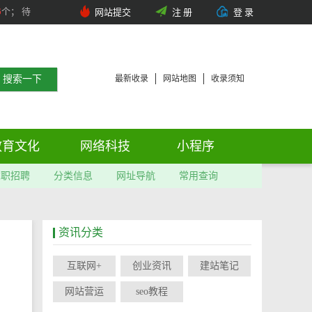
6
个； 待
网站提交
注 册
登 录
最新收录
网站地图
收录须知
教育文化
网络科技
小程序
求职招聘
分类信息
网址导航
常用查询
资讯分类
互联网+
创业资讯
建站笔记
网站营运
seo教程