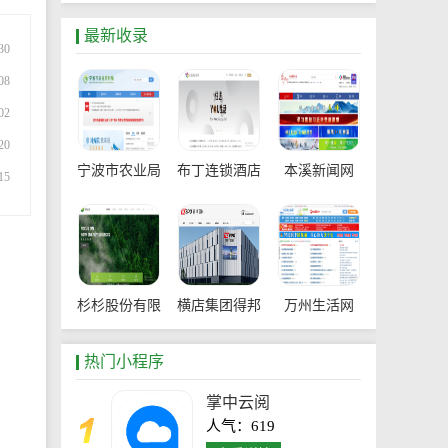
最新收录
30
08
02
20
宁波市农业局
布丁连锁酒店
本溪新闻网
15
官网
杉杉股份有限
横店集团得邦
万州生活网
公司
工程塑料有限
热门小程序
公司
掌中云阅
人气：619