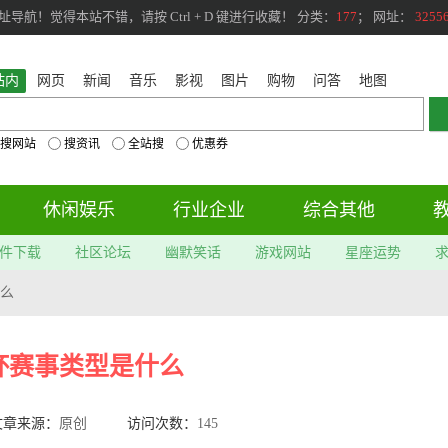
航！觉得本站不错，请按 Ctrl + D 键进行收藏！ 分类：
177
； 网址：
3255
站内
网页
新闻
音乐
影视
图片
购物
问答
地图
搜网站
搜资讯
全站搜
优惠券
休闲娱乐
行业企业
综合其他
件下载
社区论坛
幽默笑话
游戏网站
星座运势
什么
杯赛事类型是什么
文章来源：
原创
访问次数：
145