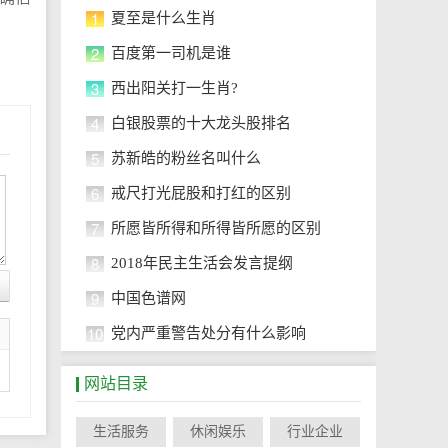
1
夏至是什么生肖
2
百度第一司机是谁
3
西出阳关打一生肖?
4
白银股票的十大龙头股排名
5
苏新皓的粉丝名叫什么
6
戒尺打光屁股和打红的区别
7
所愿皆所得和所得皆所愿的区别
8
2018年民主生活会发言提纲
9
中国色谱网
10
党内严重警告处分有什么影响
网站目录
生活服务
休闲娱乐
行业企业