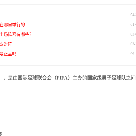
04-
在哪里举行的
01-
队出场阵容有哪些？
03-
么对阵
03-
是正品吗
06-
）
，是由
国际足球联合会（FIFA）
主办的
国家级男子足球队
之间
赛