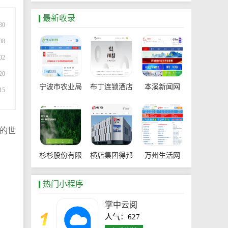
最新收录
30
08
02
20
宁波市农业局
布丁连锁酒店
本溪新闻网
15
官网
的世
杉杉股份有限
横店集团得邦
万州生活网
公司
工程塑料有限
热门小程序
公司
掌中云阅
人气：627