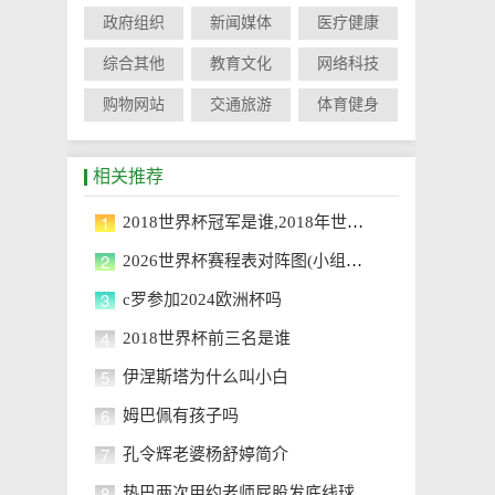
政府组织
新闻媒体
医疗健康
综合其他
教育文化
网络科技
购物网站
交通旅游
体育健身
相关推荐
1
2018世界杯冠军是谁,2018年世界杯冠军阵容详解
2
2026世界杯赛程表对阵图(小组赛+淘汰赛最新版)
3
c罗参加2024欧洲杯吗
4
2018世界杯前三名是谁
5
伊涅斯塔为什么叫小白
6
姆巴佩有孩子吗
7
孔令辉老婆杨舒婷简介
8
热巴两次用约老师屁股发底线球，这一神操作震惊全场！