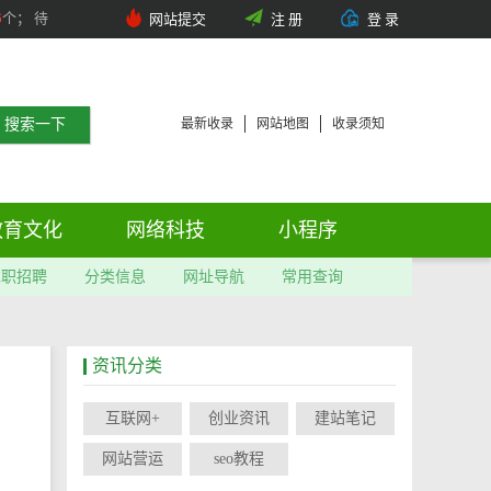
6
个； 待
网站提交
注 册
登 录
最新收录
网站地图
收录须知
教育文化
网络科技
小程序
求职招聘
分类信息
网址导航
常用查询
资讯分类
互联网+
创业资讯
建站笔记
网站营运
seo教程