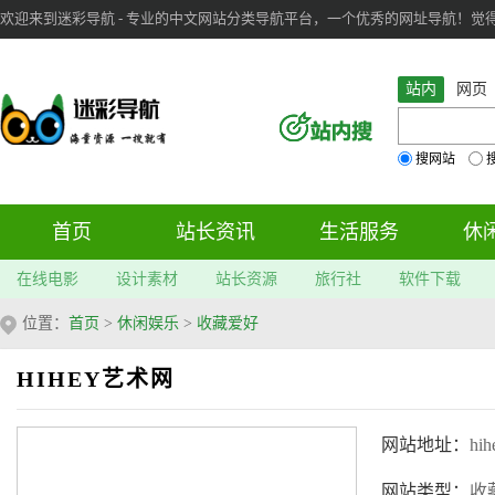
欢迎来到迷彩导航 - 专业的中文网站分类导航平台，一个优秀的网址导航！觉得本站不
审：
6
个； 文章：
283
篇；
站内
网页
搜网站
首页
站长资讯
生活服务
休
在线电影
设计素材
站长资源
旅行社
软件下载
位置：
首页
>
休闲娱乐
>
收藏爱好
HIHEY艺术网
网站地址：
hih
网站类型：
收