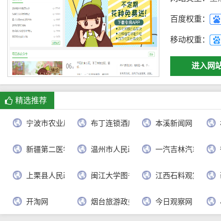
百度权重：
移动权重：
进入网
精选推荐
宁波市农业局
布丁连锁酒店官网
本溪新闻网
新疆第二医学院
温州市人民政府
一汽吉林汽车有限
上栗县人民政府
闽江大学图书馆
江西石料观赏网
开淘网
烟台旅游政务网
今日观察网