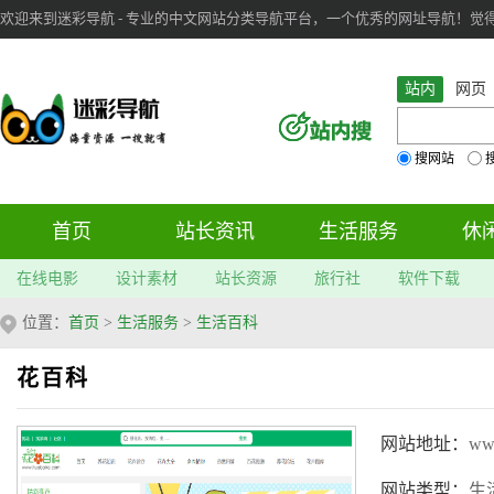
欢迎来到迷彩导航 - 专业的中文网站分类导航平台，一个优秀的网址导航！觉得本站不
审：
6
个； 文章：
283
篇；
站内
网页
搜网站
首页
站长资讯
生活服务
休
在线电影
设计素材
站长资源
旅行社
软件下载
位置：
首页
>
生活服务
>
生活百科
花百科
网站地址：
ww
网站类型：
生