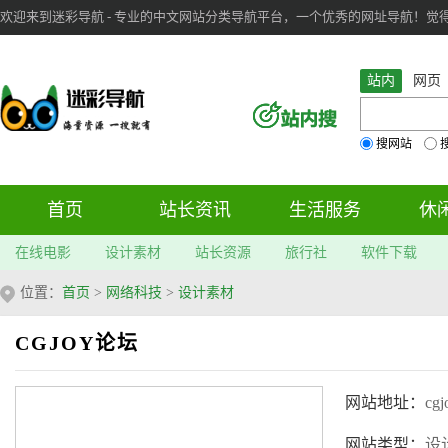
欢迎来到迷彩导航 - 专业的中文网站分类导航平台，一个优秀的网址导航！觉得本站不
审：
6
个； 文章：
285
篇；
站内
网页
搜网站
首页
站长资讯
生活服务
休
在线电影
设计素材
站长资源
旅行社
软件下载
位置：
首页
>
网络科技
>
设计素材
CGJOY论坛
网站地址：
cgj
网站类型：
设