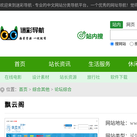
欢迎来到迷彩导航 - 专业的中文网站分类导航平台，一个优秀的网址导航！觉得本站不
审：
6
个； 文章：
283
篇；
站内
网页
搜网站
首页
站长资讯
生活服务
休
在线电影
设计素材
站长资源
旅行社
软件下载
位置：
首页
>
综合其他
>
论坛综合
飘云阁
网站地址：
ww
网站类型：
论