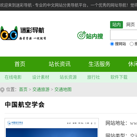
欢迎来到迷彩导航 - 专业的中文网站分类导航平台，一个优秀的网址导航！觉得本站不
审：
6
个； 文章：
283
篇；
站内
网页
搜网站
首页
站长资讯
生活服务
休
在线电影
设计素材
站长资源
旅行社
软件下载
位置：
首页
>
交通旅游
>
交通地图
中国航空学会
网站地址：
www
网站类型：
交