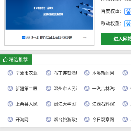
百度权重：
移动权重：
进入网
精选推荐
宁波市农业局
布丁连锁酒店官网
本溪新闻网
新疆第二医学院
温州市人民政府
一汽吉林汽车有限
上栗县人民政府
闽江大学图书馆
江西石料观赏网
开淘网
烟台旅游政务网
今日观察网