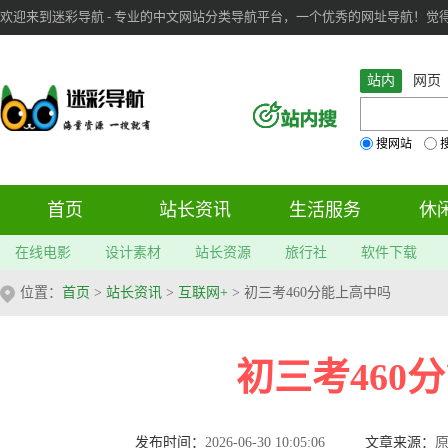
欢迎来到迷彩导航 - 专业的中文网站分类导航平台，一个优秀的网址导航！觉得本站不
审：
6
个； 文章：
283
篇；
站内
网页
搜网站
首页
站长资讯
生活服务
休
在线电影
设计素材
站长资源
旅行社
软件下载
位置：
首页
>
站长资讯
>
互联网+
> 初三考460分能上高中吗
初三考460
发布时间：
2026-06-30 10:05:06
文章来源：