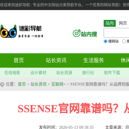
欢迎来到迷彩导航 - 专业的中文网站分类导航平台，一个优秀的网址导航！觉得本站不
审：
6
个； 文章：
283
篇；
站内
网页
搜网站
首页
站长资讯
生活服务
休
在线电影
设计素材
站长资源
旅行社
软件下载
位置：
首页
>
站长资讯
>
互联网+
> SSENSE官网靠谱吗？从品牌到
SSENSE官网靠谱吗
发布时间：
2026-05-13 09:58:35
文章来源：