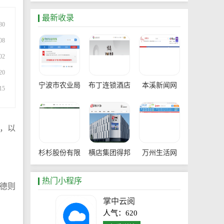
最新收录
30
08
02
20
宁波市农业局
布丁连锁酒店
本溪新闻网
15
官网
，以
杉杉股份有限
横店集团得邦
万州生活网
公司
工程塑料有限
热门小程序
德则
公司
掌中云阅
人气：620