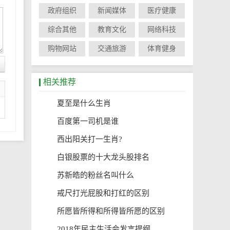
政府组织
新闻媒体
医疗健康
综合其他
教育文化
网络科技
购物网站
交通旅游
体育健身
相关推荐
1
夏至是什么生肖
2
百度第一司机是谁
3
西出阳关打一生肖?
4
白银股票的十大龙头股排名
5
苏新皓的粉丝名叫什么
6
戒尺打光屁股和打红的区别
7
所愿皆所得和所得皆所愿的区别
8
2018年民主生活会发言提纲