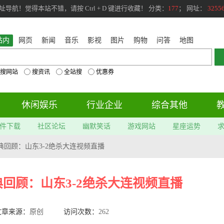
航！觉得本站不错，请按 Ctrl + D 键进行收藏！ 分类：
177
； 网址：
3255
站内
网页
新闻
音乐
影视
图片
购物
问答
地图
搜网站
搜资讯
全站搜
优惠券
休闲娱乐
行业企业
综合其他
件下载
社区论坛
幽默笑话
游戏网站
星座运势
经典回顾：山东3-2绝杀大连视频直播
典回顾：山东3-2绝杀大连视频直播
文章来源：
原创
访问次数：
262