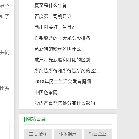
1
夏至是什么生肖
尽全
2
到了
百度第一司机是谁
3
西出阳关打一生肖?
4
白银股票的十大龙头股排名
5
苏新皓的粉丝名叫什么
共同
6
戒尺打光屁股和打红的区别
7
所愿皆所得和所得皆所愿的区别
8
2018年民主生活会发言提纲
的比赛
9
中国色谱网
10
党内严重警告处分有什么影响
网站目录
生活服务
休闲娱乐
行业企业