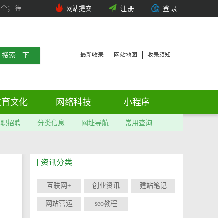
6
个； 待
网站提交
注 册
登 录
最新收录
网站地图
收录须知
教育文化
网络科技
小程序
求职招聘
分类信息
网址导航
常用查询
资讯分类
互联网+
创业资讯
建站笔记
网站营运
seo教程