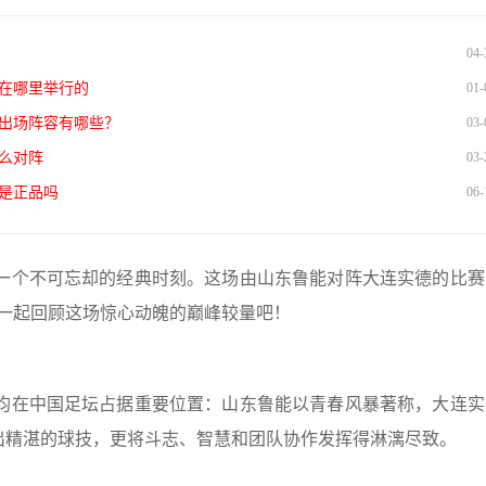
04-
在哪里举行的
01-
队出场阵容有哪些？
03-
么对阵
03-
是正品吗
06-
是一个不可忘却的经典时刻。这场由山东鲁能对阵大连实德的比赛
们一起回顾这场惊心动魄的巅峰较量吧！
方均在中国足坛占据重要位置：山东鲁能以青春风暴著称，大连实
出精湛的球技，更将斗志、智慧和团队协作发挥得淋漓尽致。