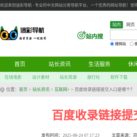
欢迎来到迷彩导航 - 专业的中文网站分类导航平台，一个优秀的网址导航！觉得本站不
审：
6
个； 文章：
283
篇；
站内
网页
搜网站
首页
站长资讯
生活服务
休
在线电影
设计素材
站长资源
旅行社
软件下载
位置：
首页
>
站长资讯
>
互联网+
> 百度收录链接提交入口是哪个？
百度收录链接提
发布时间：
2025-08-24 07:17:23
文章来源：