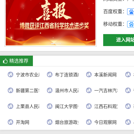
百度权重：
移动权重：
进入网
精选推荐
宁波市农业局
布丁连锁酒店官网
本溪新闻网
新疆第二医学院
温州市人民政府
一汽吉林汽车有限
上栗县人民政府
闽江大学图书馆
江西石料观赏网
开淘网
烟台旅游政务网
今日观察网