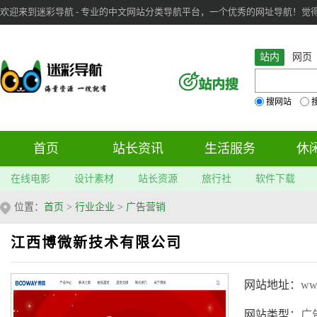
欢迎来到迷彩导航 - 专业的中文网站分类导航平台，一个优秀的网址导航！觉得本站不
审：
6
个； 文章：
283
篇；
站内
网页
搜网站
首页
站长资讯
生活服务
休
在线电影
设计素材
站长资源
旅行社
软件下载
位置：
首页
>
行业企业
>
广告营销
江西博微新技术有限公司
网站地址：
ww
网站类型：
广