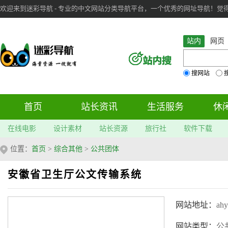
欢迎来到迷彩导航 - 专业的中文网站分类导航平台，一个优秀的网址导航！觉得本站不
审：
6
个； 文章：
283
篇；
站内
网页
搜网站
首页
站长资讯
生活服务
休
在线电影
设计素材
站长资源
旅行社
软件下载
位置：
首页
>
综合其他
>
公共团体
安徽省卫生厅公文传输系统
网站地址：
ahy
网站类型：
公